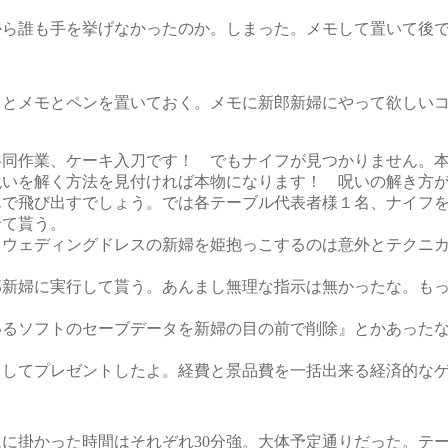
ら誰も手を挙げなかったのか。しまった。メモして置いて後で
とメモとペンを置いておく。メモに新郎新婦にやって欲しいコ
共同作業、ケーキ入刀です！ でもナイフが見つかりません。
呪いを解く方法を見付ければ本物になります！ 呪いの解き方
んで飛び出すでしょう。では各テーブル代表者様１名、ナイフ
て貰う。
 ウェディングドレスの新婦を姫抱っこするのは意外とテクニ
新婦に実行して貰う。あんまし無理な指示は無かったな。もっ
ソフトのセーブデータを新婦の目の前で削除』とかあったな。
してプレゼントしたよ。経費と景品費を一括出来る経済的な
掛かった時間はそれぞれ30分強。大体予定通りだった。テー