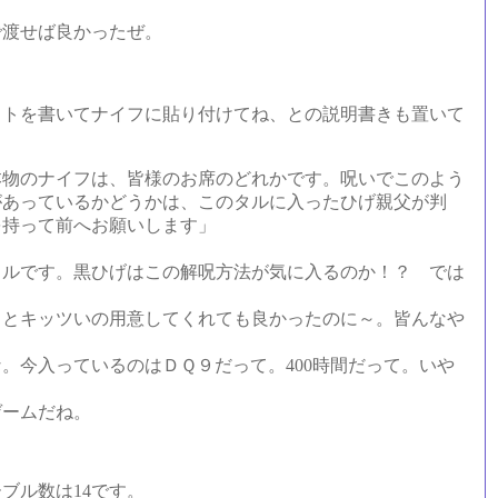
渡せば良かったぜ。
トを書いてナイフに貼り付けてね、との説明書きも置いて
本物のナイフは、皆様のお席のどれかです。呪いでこのよう
があっているかどうかは、このタルに入ったひげ親父が判
を持って前へお願いします」
カルです。黒ひげはこの解呪方法が気に入るのか！？ では
とキッツいの用意してくれても良かったのに～。皆んなや
今入っているのはＤＱ９だって。400時間だって。いや
ゲームだね。
ブル数は14です。