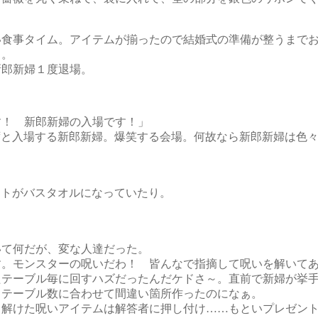
食事タイム。アイテムが揃ったので結婚式の準備が整うまでお
し。
郎新婦１度退場。
す！ 新郎新婦の入場です！」
と入場する新郎新婦。爆笑する会場。何故なら新郎新婦は色々
ントがバスタオルになっていたり。
。
いて何だが、変な人達だった。
す。モンスターの呪いだわ！ 皆んなで指摘して呪いを解いて
テーブル毎に回すハズだったんだケドさ～。直前で新婦が挙手
角テーブル数に合わせて間違い箇所作ったのになぁ。
解けた呪いアイテムは解答者に押し付け……もといプレゼント