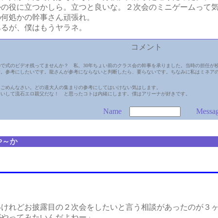
の役に立つかしら。立つと良いな。２次会のミニゲームって気
の何処かの幹事さん頑張れ。
るが、僕はもうヤラネ。
コメント
で式のビデオ残ってませんか？ 私、30年ちょい前のクラス会の幹事を承りました。当時の担任が
す。参考にしたいです。龍さんが参考にならないと判断したら、要らないです。ちなみに私はミネア
。ごめんなさい。どの道大人の集まりの参考にしてはいけない気はします。
違いして流石エロ親父だな！ と思ったコトは内緒にします。僕はアリーナが好きです。
Name
Messa
や～か
けれどお披露目の２次会をしたいと言う相談があったのが３
がやってみたいんだよねー」