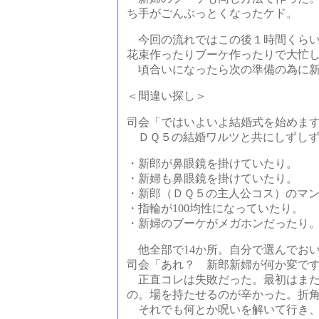
ち手がごんぶっとくなったケド。
今回の流れではこの後１時間くらい
花束作ったりブーケ作ったりで大忙
頃合いになったら次の準備の為に新
＜間違い探し＞
司会「ではいよいよ結婚式を始めま
ＤＱ５の結婚ワルツと共にしずしず
・新郎が鼻眼鏡を掛けていたり。
・新婦も鼻眼鏡を掛けていたり。
・新郎（ＤＱ５の主人公コス）のマ
・指輪が100均性になっていたり。
・新婦のブーケがメガホンだったり
他全部で14か所。自分で選んでお
司会「あれ？ 新郎新婦が何か変で
正直コレは失敗だった。最初はまた
の。場を持たせるのが辛かった。折
それでも何とか呪いを解いて行き、