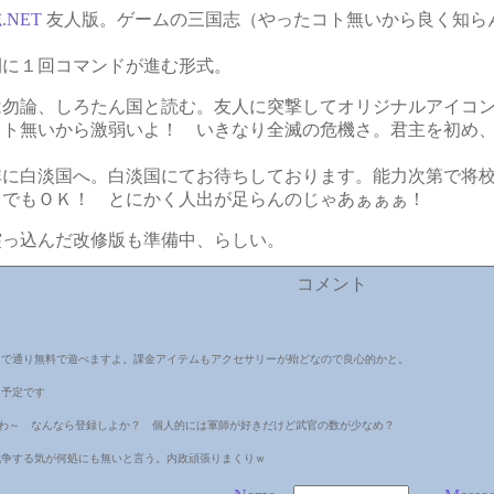
.NET
友人版。ゲームの三国志（やったコト無いから良く知ら
に１回コマンドが進む形式。
勿論、しろたん国と読む。友人に突撃してオリジナルアイコン
コト無いから激弱いよ！ いきなり全滅の危機さ。君主を初め
に白淡国へ。白淡国にてお待ちしております。能力次第で将校
でもＯＫ！ とにかく人出が足らんのじゃあぁぁぁ！
突っ込んだ改修版も準備中、らしい。
コメント
まで通り無料で遊べますよ。課金アイテムもアクセサリーが殆どなので良心的かと。
く予定です
わ～ なんなら登録しよか？ 個人的には軍師が好きだけど武官の数が少なめ？
戦争する気が何処にも無いと言う。内政頑張りまくりｗ