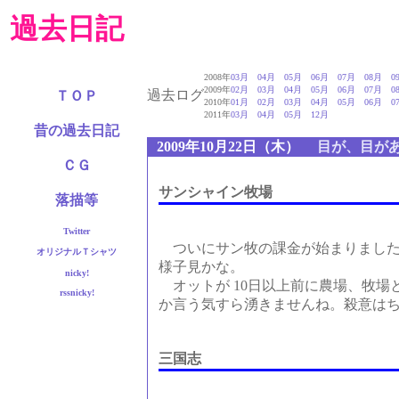
過去日記
2008年
03月
04月
05月
06月
07月
08月
0
2009年
02月
03月
04月
05月
06月
07月
0
過去ログ
ＴＯＰ
2010年
01月
02月
03月
04月
05月
06月
0
2011年
03月
04月
05月
12月
昔の過去日記
■
2009年10月22日（木）
目が、目が
ＣＧ
サンシャイン牧場
落描等
Twitter
ついにサン牧の課金が始まりました
オリジナルＴシャツ
様子見かな。
nicky!
オットが 10日以上前に農場、牧場
rssnicky!
か言う気すら湧きませんね。殺意は
三国志