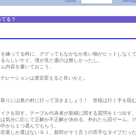
Name
Messa
ってる？
を練ってる時に、ググってもなかなか良い物がヒットしなくて
なるらしいケド、僕が見た週のは難しかったし。
ム内容を書いておこう。
ナレーションは適宜変えると良いかと。
＞
を取りに山奥の村に行って頂きましょう！ 皆様は行く手を阻
イクを回す。テーブル代表者が新婦に関する質問を１つ出す。
は気分に応じて正解か不正解か決める。外れたら罰ゲーム。ク
の中から１つ選んでもらう。
言葉しか選ばないＧＪ。新郎がそう言うの苦手なタイプだっ