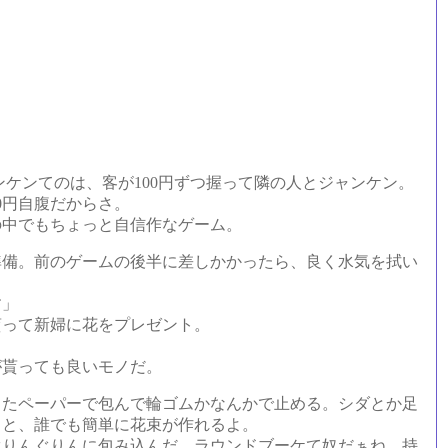
ンケンてのは、客が100円ずつ握って隣の人とジャンケン。
0円自腹だからさ。
の中でもちょっと自信作なゲーム。
備。前のゲームの後半に差しかかったら、良く水気を拭い
す」
って新婦に花をプレゼント。
貰っても良いモノだ。
たペーパーで包んで輪ゴムかなんかで止める。シダとか足
ると、誰でも簡単に花束が作れるよ。
りんぐりんに包み込んだ。ラウンドブーケて奴だぁね。持