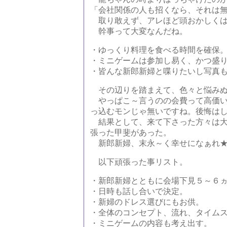
「会社関係の人も招くなら、それは
取り敢えず、アレほど頭おかしくは
幹事って大変なんだね。
・ゆっくり料理を食べる時間を確保
・ミニゲームは参加し易く、かつ盛
・皆んな新郎新婦と喋りたいし写真
その辺りを踏まえて、色々と悩みぬ
やっぱこ～言うのの会費って高価い
っ込むモンじゃ無いですね。後悔は
結果として、来て下さった方々は大
張った甲斐があった。
新郎新婦、末永～く幸せになぁれ
以下頑張った事リスト。
・新郎新婦とともに会場下見５～６
・日時も話し合いで決定。
・新婦のドレス選びにもお供。
・全体のコンセプト、流れ、タイム
・ミニゲームの内容も考え出す。