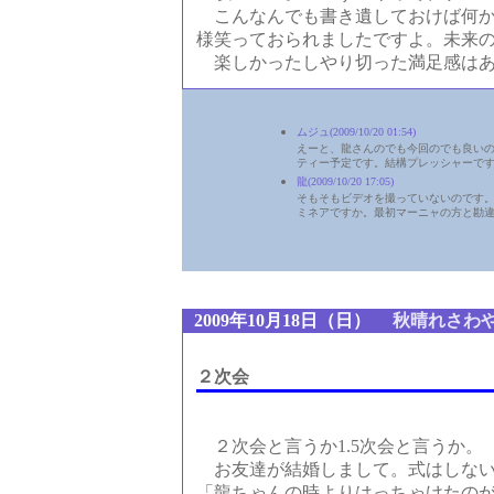
こんなんでも書き遺しておけば何か
様笑っておられましたですよ。未来
楽しかったしやり切った満足感はあ
ムジュ(2009/10/20 01:54)
えーと、龍さんのでも今回のでも良いの
ティー予定です。結構プレッシャーで
龍(2009/10/20 17:05)
そもそもビデオを撮っていないのです
ミネアですか。最初マーニャの方と勘
■
2009年10月18日（日）
秋晴れさわ
２次会
２次会と言うか1.5次会と言うか。
お友達が結婚しまして。式はしない
「龍ちゃんの時よりはっちゃけたの