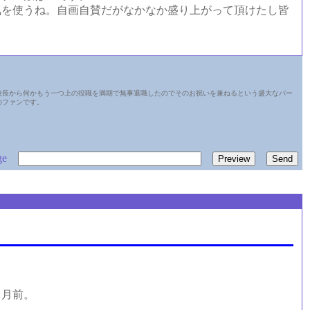
を使うね。自画自賛だがなかなか盛り上がって頂けたし皆
校長から何かもう一つ上の役職を満期で無事退職したのでそのお祝いを兼ねるという盛大なパー
のファンです。
ge
ヶ月前。