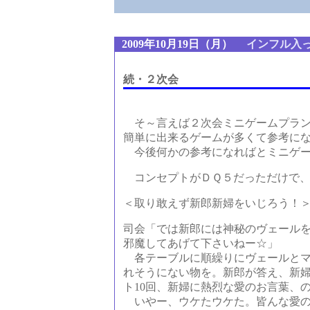
■
2009年10月19日（月）
インフル入
続・２次会
そ～言えば２次会ミニゲームプラン
簡単に出来るゲームが多くて参考に
今後何かの参考になればとミニゲー
コンセプトがＤＱ５だっただけで、
＜取り敢えず新郎新婦をいじろう！
司会「では新郎には神秘のヴェール
邪魔してあげて下さいねー☆」
各テーブルに順繰りにヴェールとマ
れそうにない物を。新郎が答え、新婦
ト10回、新婦に熱烈な愛のお言葉、
いやー、ウケたウケた。皆んな愛の