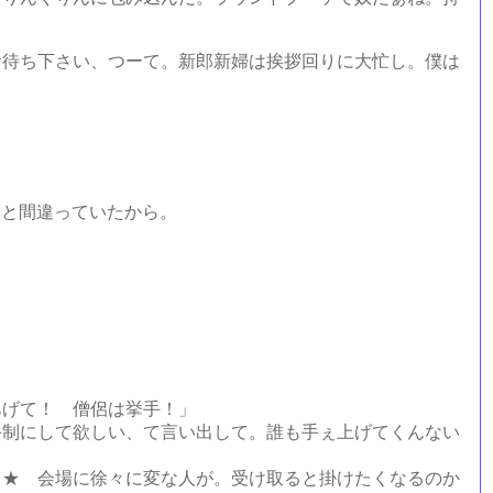
待ち下さい、つーて。新郎新婦は挨拶回りに大忙し。僕は
と間違っていたから。
あげて！ 僧侶は挙手！」
制にして欲しい、て言い出して。誰も手ぇ上げてくんない
★ 会場に徐々に変な人が。受け取ると掛けたくなるのか