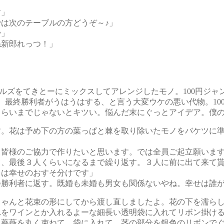
す」
は次のテーブルの方どうぞ～♪」
で」
ね新郎れっつ！」
。
プルズをてきとーにミックスしてアレンジしたモノ。100円ジャ
て、最終勝利者がうはうはする、と言う大変ウケの悪い代物。10
くらいまでじゃないとキツい。悩んだ末にぐっとアイデア。僕
。花は予め下の方の葉っぱと棘を取り除いたモノをバケツに準
 皆様のご協力で作りたいと思います。では全員ご起立願いま
、最後３人くらいになるまで繰り返す。３人に前に出て来て貰
レは幸せのおすそ分けです」
勝利者に返す。既婚も未婚も男女も関係ないやね。幸せは誰が
ゃんと花束の形にしてから渡し直しましたよ。花の下を濡らし
れをワインとか入れるよーな細長い透明袋に入れてリボン掛け
薔薇を丸く束ねて、袋に入れて、茎の部分を銀色のリボンでぐ