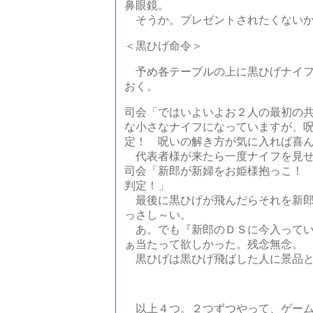
鼻眼鏡。
そうか。プレゼントされたくないか
＜黒ひげ命令＞
予め各テーブルの上に黒ひげナイフ
おく。
司会「ではいよいよお２人の最初の
な小さなナイフになっていますが、
定！ 呪いの解き方が気に入れば喜
代表者様が来たら一度ナイフを見せ
司会「新郎が新婦をお姫様抱っこ！
判定！」
最後に黒ひげが飛んだらそれを新郎
っさし～い。
あ。でも『新郎のＤＳに今入っている
ぁ当たって欲しかった。残念無念。
黒ひげは黒ひげ飛ばした人に景品と
以上４つ。２つずつやって、ゲームに