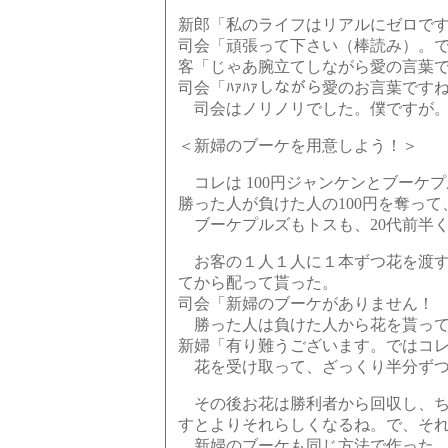
新郎「私のライフはリアルにゼロで
司会「頑張って下さい（棒読み）。で
客「じゃあ腕立てしながら愛の言葉
司会「ﾊｧﾊｧしながら愛のお言葉です
司会はノリノリでした。僕ですが
＜新婦のブーケを用意しよう！＞
コレは 100円ジャンケンとブーケ
勝った人が負けた人の100円を奪っ
ブーケプルズもトスも、20代前半
お客の１人１人に１本ずつ花を渡す
てから配って貰った。
司会「新婦のブーケがありません！
勝った人は負けた人から花を貰って
新婦「有り難うございます。ではコ
花を受け取って、ざっくり半分ずつ
その後お花は勝利者から回収し、ち
すとよりそれらしくなるね。で、そ
新婦のブーケも同じ方法で作った。