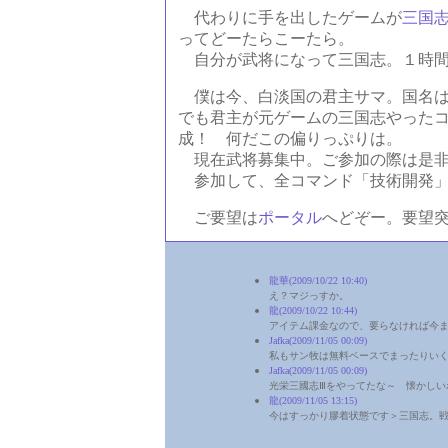
代わりに手を出したゲームが
三国志
ってどーたらこーたら。
自分が武将になって三国志。１時間
僕は今、白淡国の君主サマ。国名は
でも君主が元ゲームの三国志やった
成！ 何だこの偏りっぷりは。
現在武将募集中。ご参加の際は是非
参加して、全コマンド「技術開発」
ご要望は
ポータル
へどぞー。要望
龍華(2009/10/22 10:40)
え？マジっすか。
龍(2009/10/22 10:44)
アイテム課金なので、要らなければ今
Jafka(2009/11/05 00:09)
私もサン牧は無料ベースでまったりい
Jafka(2009/11/05 00:09)
光栄三國志Ⅲをやってたな～ 懐かしい
龍(2009/11/05 13:15)
今はすっかり膠着状態です＞三国志。